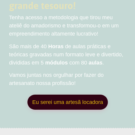
grande tesouro!
Tenha acesso a metodologia que tirou meu
ateliê do amadorismo e transformou-o em um
empreendimento altamente lucrativo!
São mais de 40
Horas
de aulas práticas e
teóricas gravadas num formato leve e divertido,
divididas em 5
módulos
com 80
aulas
.
Vamos juntas nos orgulhar por fazer do
artesanato nossa profissão!
Eu serei uma artesã locadora