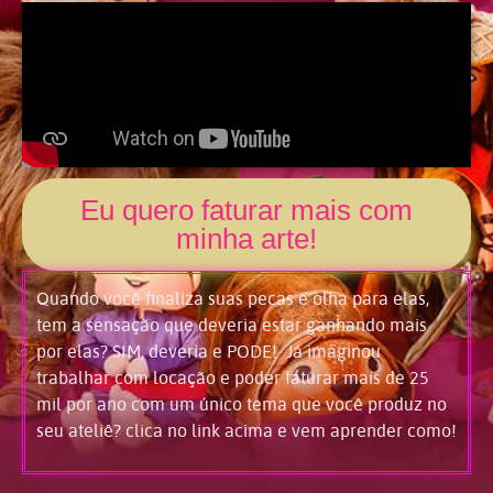
Eu quero faturar mais com
minha arte!
Quando você finaliza suas pecas e olha para elas,
tem a sensação que deveria estar ganhando mais
por elas? SIM, deveria e PODE! Já imaginou
trabalhar com locação e poder faturar mais de 25
mil por ano com um único tema que você produz no
seu ateliê? clica no link acima e vem aprender como!