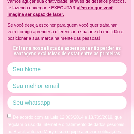
vamos aguçar sua criatividade, através de desafios práticos,
te fazendo enxergar e
EXECUTAR
além do que você
imagina ser capaz de fazer.
Se você deseja escolher para quem você quer trabalhar,
vem comigo aprender a diferenciar a sua arte da multidão e
posicionar a sua marca na mente das pessoas!
Entre na nossa lista de espera para não perder as
vantagens exclusivas de estar entre as primeiras
De acordo com as Leis 12.965/2014 e 13.709/2018, que
regulam o uso da Internet e o tratamento de dados pessoais
no Brasil, autorizo Mary e sua equipe a enviar notificações